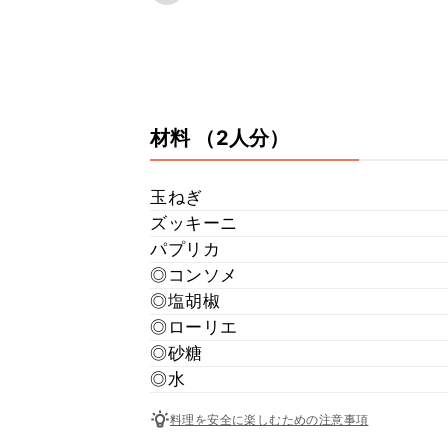
材料
（2人分）
玉ねぎ
ズッキーニ
パプリカ
◎コンソメ
◎塩胡椒
◎ローリエ
◎砂糖
◎水
料理を安全に楽しむための注意事項