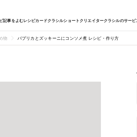
ピ
記事をよむ
レシピカード
クラシルショート
クリエイター
クラシルのサービ
め物
パプリカとズッキーニにコンソメ煮 レシピ・作り方