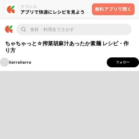
ちゃちゃっと☆搾菜胡麻汁あったか素麺 レシピ・作
り方
liarraliarra
フォロー