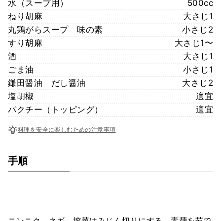
水（スープ用）
500cc
ねり胡麻
大さじ1
丸鶏がらスープ 味の素
小さじ2
すり胡麻
大さじ1〜
酒
大さじ1
ごま油
小さじ1
鎌田醤油 だし醤油
大さじ2
塩胡椒
適宜
パクチー（トッピング）
適宜
料理を安全に楽しむための注意事項
手順
ニンニク、ネギ、搾菜はみじん切りにする。素麺を茹で