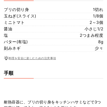
ブリの切り身
1切れ
玉ねぎ(スライス)
1/8個
ミニトマト
2～3個
醤油
小さじ1/2
塩
2つまみ程度
バター(有塩)
8g
刻みネギ
少々
料理を安全に楽しむための注意事項
手順
耐熱容器に、ブリの切り身をキッチンハサミなどで3つ