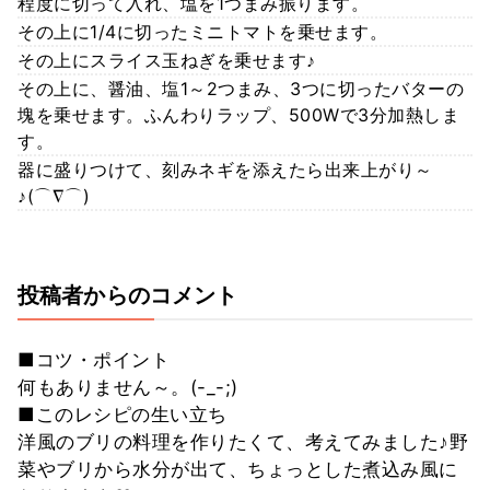
程度に切って入れ、塩を1つまみ振ります。
その上に1/4に切ったミニトマトを乗せます。
その上にスライス玉ねぎを乗せます♪
その上に、醤油、塩1～2つまみ、3つに切ったバターの
塊を乗せます。ふんわりラップ、500Wで3分加熱しま
す。
器に盛りつけて、刻みネギを添えたら出来上がり～
♪(⌒∇⌒)
投稿者からのコメント
■コツ・ポイント
何もありません～。(-_-;)
■このレシピの生い立ち
洋風のブリの料理を作りたくて、考えてみました♪野
菜やブリから水分が出て、ちょっとした煮込み風に