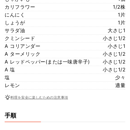
カリフラワー
1/2株
にんにく
1片
しょうが
1片
サラダ油
大さじ1
クミンシード
小さじ1/2
A コリアンダー
小さじ1
A ターメリック
小さじ1/2
A レッドペッパー(または一味唐辛子)
小さじ1/2
A 塩
小さじ1/2
塩
少々
レモン
適量
料理を安全に楽しむための注意事項
手順