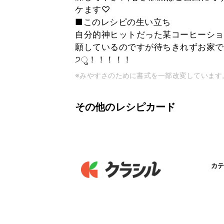
ケます♡
■このレシピの生い立ち
自分的神ヒットだった某コーヒーショ
願しているのですが待ちきれずお家でゴクゴク。
੭ु！！！！！
※みやすさのために書式を一部改変しています
その他のレシピカード
カテ