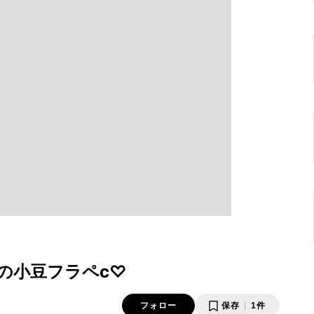
の小豆フラペc♡
フォロー
保存
1件