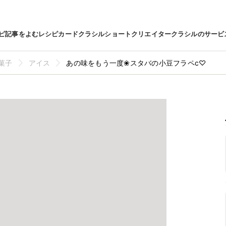
ピ
記事をよむ
レシピカード
クラシルショート
クリエイター
クラシルのサービ
菓子
アイス
あの味をもう一度❀スタバの小豆フラペc♡