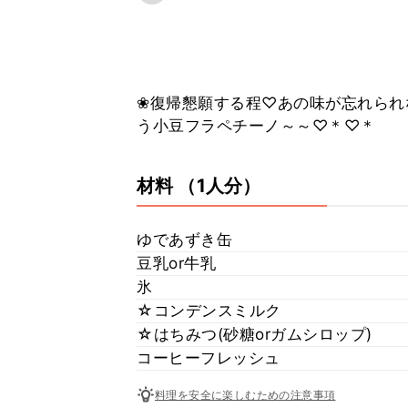
❀復帰懇願する程♡あの味が忘れられ
う小豆フラペチーノ～～♡＊♡＊
材料
（1人分）
ゆであずき缶
豆乳or牛乳
氷
☆コンデンスミルク
☆はちみつ(砂糖orガムシロップ)
コーヒーフレッシュ
料理を安全に楽しむための注意事項