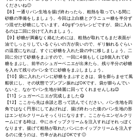
くださいね🙂
【8】一通りパン生地を揚げ終わったら、粗熱を取っている間に
砂糖の準備をしましょう。今回は上白糖とグラニュー糖を半分ず
つ混ぜた砂糖にしています。40gずつがレシピですが、袋に入れ
るのは二回に分けて入れましょう。
【9】砂糖が満遍なく絡むためには、粗熱が取れてもまだ表面が
油でしっとりしているぐらいの方が良いので、ギリ触れるぐらい
の温度になれば、すぐに砂糖を入れた袋の中に移しましょう。二
回に分けて砂糖をまぶすので、一回に4個もしくは8個入れて砂
糖をまぶし、前半のシュガーベニエが出来たら、残り半分の砂糖
を入れて残りのパン全てに砂糖をまぶしましょう。
【10】袋に入れたパンに砂糖をまぶすときは、袋を膨らませて風
船状にし、その状態でブンブン振ればOKです。袋が膨らんでい
ないと、なかでパン生地が綺麗に回ってくれませんしね😉
【11】シュガーベニエが完成しました😋
【12】ここから先は余談と思って読んでください。パン生地を四
角ではなく円形にしてあげれば、揚げ終わった後のパン生地の形
はエンゼルクリームそっくりになります。ここからエンゼルクリ
ームにする時は、中にホイップクリームを注入すればそれっぽく
なります。揚げて粗熱が取れたパンにホイップクリームを注入す
るのに使うのは、竹串があればOKです🙂