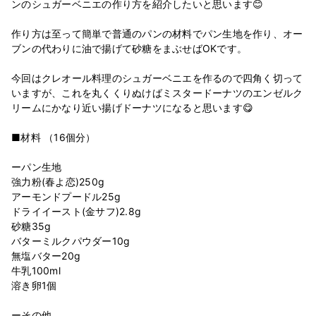
ンのシュガーベニエの作り方を紹介したいと思います😊
作り方は至って簡単で普通のパンの材料でパン生地を作り、オー
ブンの代わりに油で揚げて砂糖をまぶせばOKです。
今回はクレオール料理のシュガーベニエを作るので四角く切って
いますが、これを丸くくりぬけばミスタードーナツのエンゼルク
リームにかなり近い揚げドーナツになると思います😋
■材料 （16個分）
ーパン生地
強力粉(春よ恋)250g
アーモンドプードル25g
ドライイースト(金サフ)2.8g
砂糖35g
バターミルクパウダー10g
無塩バター20g
牛乳100ml
溶き卵1個
ーその他