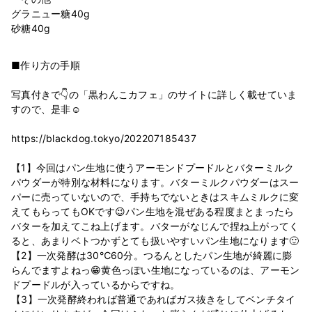
グラニュー糖40g
■作り方の手順
写真付きで👇の「黒わんこカフェ」のサイトに詳しく載せていま
すので、是非☺️
https://blackdog.tokyo/202207185437
【1】今回はパン生地に使うアーモンドプードルとバターミルク
パウダーが特別な材料になります。バターミルクパウダーはスー
パーに売っていないので、手持ちでないときはスキムミルクに変
えてもらってもOKです😉パン生地を混ぜある程度まとまったら
バターを加えてこね上げます。バターがなじんで捏ね上がってく
ると、あまりベトつかずとても扱いやすいパン生地になります🙂
【2】一次発酵は30℃60分。つるんとしたパン生地が綺麗に膨
らんでますよねっ😁黄色っぽい生地になっているのは、アーモン
ドプードルが入っているからですね。
【3】一次発酵終われば普通であればガス抜きをしてベンチタイ