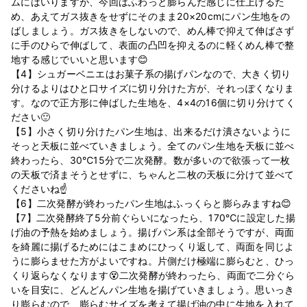
ムにはいりますが、今回はふわっと膨らんだ感じに仕上げるた
め、あえてガス抜きをせずにそのまま20×20cmにパン生地をの
ばしましょう。ガス抜きをしないので、めん棒で抑えて伸ばさず
に手のひらで伸ばして、表面の凸凹を抑えるのに軽くめん棒で整
地する感じでいいと思います😊
【4】シュガーベニエはお菓子系の揚げパンなので、大きく切り
分けるよりはひと口サイズに切り分けた方が、それっぽくなりま
す。なので正方形に伸ばした生地を、4×4の16個に切り分けてく
ださい🙂
【5】小さく切り分けたパン生地は、出来るだけ潰さないように
そっと天板に並べていきましょう。全てのパン生地を天板に並べ
終わったら、30℃15分で二次発酵。数が多いので欲張って一枚
の天板で済まそうとせずに、ちゃんと二枚の天板に分けて並べて
くださいね☝
【6】二次発酵が終わったパン生地はふっくらと膨らみますね😊
【7】二次発酵終了5分前ぐらいになったら、170℃に設定した揚
げ油の予熱を始めましょう。揚げパン系は全部そうですが、両面
を綺麗に揚げるためにはこまめにひっくり返して、両面を同じよ
うに膨らませた方がよいですね。片側だけ極端に膨らむと、ひっ
くり返らなくなります😵二次発酵が終わったら、両面で二分ぐら
いを目安に、どんどんパン生地を揚げていきましょう。思いっき
り膨らむので、膨らむサイズを考えて揚げ油の中に生地を入れて