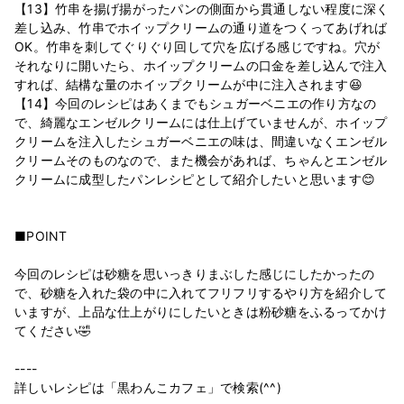
【13】竹串を揚げ揚がったパンの側面から貫通しない程度に深く
差し込み、竹串でホイップクリームの通り道をつくってあげれば
OK。竹串を刺してぐりぐり回して穴を広げる感じですね。穴が
それなりに開いたら、ホイップクリームの口金を差し込んで注入
すれば、結構な量のホイップクリームが中に注入されます😆
【14】今回のレシピはあくまでもシュガーベニエの作り方なの
で、綺麗なエンゼルクリームには仕上げていませんが、ホイップ
クリームを注入したシュガーベニエの味は、間違いなくエンゼル
クリームそのものなので、また機会があれば、ちゃんとエンゼル
クリームに成型したパンレシピとして紹介したいと思います😊
■POINT
今回のレシピは砂糖を思いっきりまぶした感じにしたかったの
で、砂糖を入れた袋の中に入れてフリフリするやり方を紹介して
いますが、上品な仕上がりにしたいときは粉砂糖をふるってかけ
てください🤣
----
詳しいレシピは「黒わんこカフェ」で検索(^^)