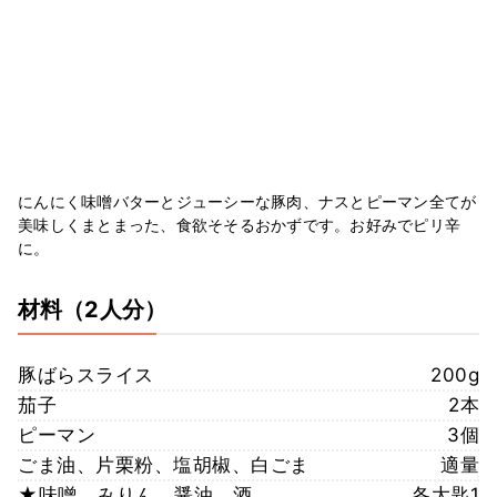
にんにく味噌バターとジューシーな豚肉、ナスとピーマン全てが
美味しくまとまった、食欲そそるおかずです。お好みでピリ辛
に。
材料
（2人分）
豚ばらスライス
200g
茄子
2本
ピーマン
3個
ごま油、片栗粉、塩胡椒、白ごま
適量
★味噌、みりん、醤油、酒
各大匙1