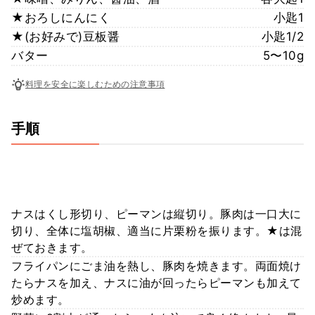
★おろしにんにく
小匙1
★(お好みで)豆板醤
小匙1/2
バター
5〜10g
料理を安全に楽しむための注意事項
手順
ナスはくし形切り、ピーマンは縦切り。豚肉は一口大に
切り、全体に塩胡椒、適当に片栗粉を振ります。★は混
ぜておきます。
フライパンにごま油を熱し、豚肉を焼きます。両面焼け
たらナスを加え、ナスに油が回ったらピーマンも加えて
炒めます。