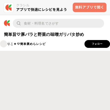
簡単旨♡豚バラと野菜の味噌ガリバタ炒め
りこ★♡簡単褒めらレシピ
フォロー