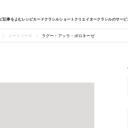
ピ
記事をよむ
レシピカード
クラシルショート
クリエイター
クラシルのサービ
ミートソース
ラグー・アッラ・ボロネーゼ