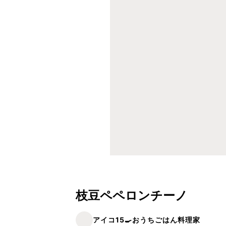
枝豆ペペロンチーノ
アイコ15🍳おうちごはん料理家