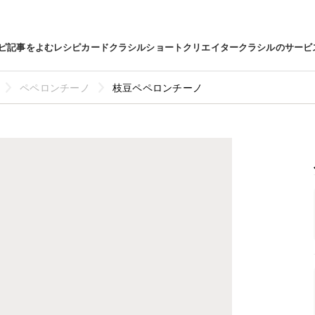
ピ
記事をよむ
レシピカード
クラシルショート
クリエイター
クラシルのサービ
ペペロンチーノ
枝豆ペペロンチーノ