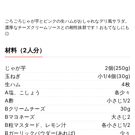
ごろごろじゃが芋とピンクの生ハムがおしゃれなデリ風サラダ。
濃厚なチーズクリームソースとの相性抜群です！おもてなしにも
◎
材料
（2人分）
じゃが芋
2個(250g)
玉ねぎ
小1/4個(30g)
生ハム
4枚
A塩、こしょう
各少々
A酢
小さじ1/2
Bクリームチーズ
30g
Bマヨネーズ
大さじ2
B粒マスタード、レモン汁
各小さじ1/2
Bガーリックパウダー(あれば)
少々