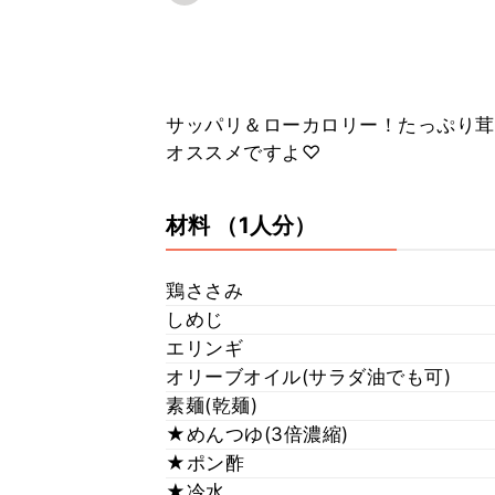
サッパリ＆ローカロリー！たっぷり茸でお腹も満足の一品
オススメですよ♡
材料
（1人分）
鶏ささみ
しめじ
エリンギ
オリーブオイル(サラダ油でも可)
素麺(乾麺)
★めんつゆ(3倍濃縮)
★ポン酢
★冷水