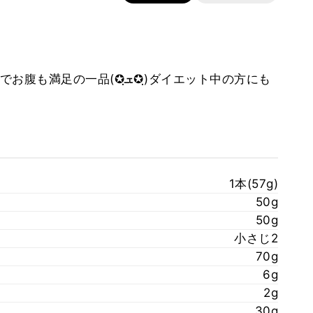
(✪ฺܫ✪ฺ)ダイエット中の方にも
1本(57g)
50g
50g
小さじ2
70g
6g
2g
30g