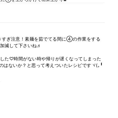
きすぎ注意！素麺を茹でてる間に④の作業をする
加減して下さいね♬
した♡時間がない時や帰りが遅くなってしまった
のはないか？と思って考えついたレシピですヾ(｡╹
。