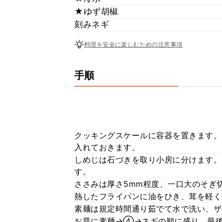
★ゆず胡椒
刻みネギ
料理を安全に楽しむための注意事項
手順
クッキングスケールに容器を置きます。
入れておきます。
しめじは石づきを取り小房に分けます。
す。
ささみは厚さ5mm程度、一口大のそぎ
熱したフライパンに油をひき、茸を軽く
素麺は規定時間通り茹でて水で洗い、ザ
お皿に素麺→④→ネギの順に盛り、最