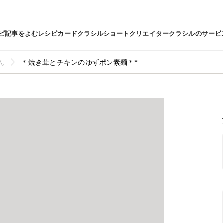
ピ
記事をよむ
レシピカード
クラシルショート
クリエイター
クラシルのサービ
ん
＊焼き茸とチキンのゆずポン素麺＊*