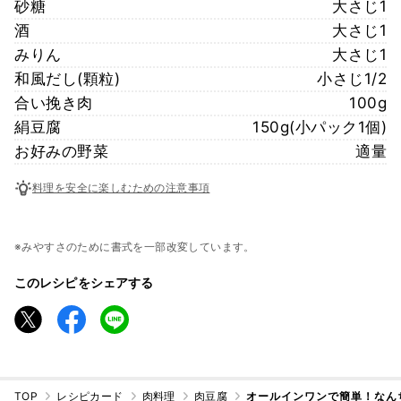
砂糖
大さじ1
酒
大さじ1
みりん
大さじ1
和風だし(顆粒)
小さじ1/2
合い挽き肉
100g
絹豆腐
150g(小パック1個)
お好みの野菜
適量
料理を安全に楽しむための注意事項
※みやすさのために書式を一部改変しています。
このレシピをシェアする
TOP
レシピカード
肉料理
肉豆腐
オールインワンで簡単！なん