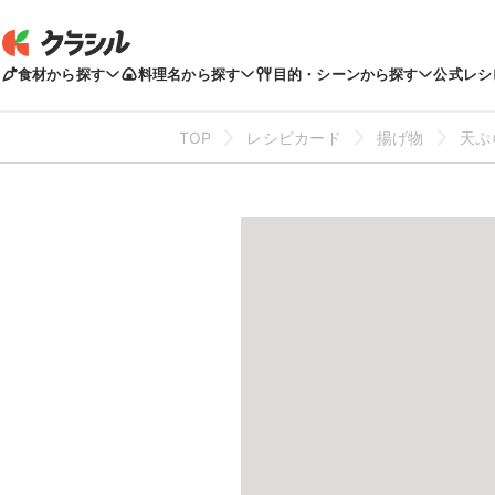
食材から探す
料理名から探す
目的・シーンから探す
公式レシ
TOP
レシピカード
揚げ物
天ぷ