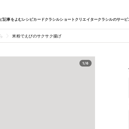
ピ
記事をよむ
レシピカード
クラシルショート
クリエイター
クラシルのサービ
ら
米粉でえびのサクサク揚げ
1/6