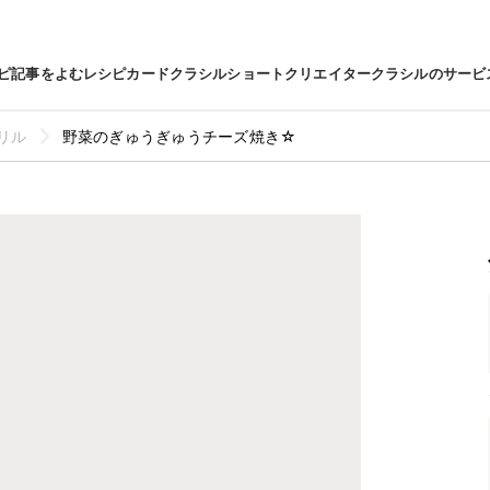
ピ
記事をよむ
レシピカード
クラシルショート
クリエイター
クラシルのサービ
リル
野菜のぎゅうぎゅうチーズ焼き☆