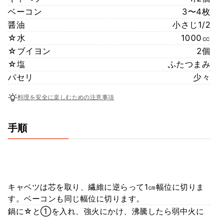
ベーコン
3〜4枚
醤油
小さじ1/2
☆水
1000㏄
☆ブイヨン
2個
☆塩
ふたつまみ
パセリ
少々
料理を安全に楽しむための注意事項
手順
キャベツは芯を取り、繊維に逆らって1㎝幅位に切りま
す。ベーコンも同じ幅位に切ります。
鍋に☆と①を入れ、強火にかけ、沸騰したら弱中火に