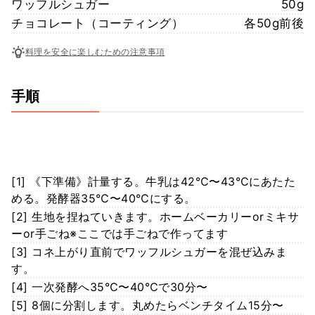
ワッフルシュガー
50g
チョコレート（コーティング）
各50g前後
料理を安全に楽しむための注意事項
手順
[1] 《下準備》計量する。牛乳は42℃〜43℃にあたた
める。発酵器35℃〜40℃にする。
[2] 生地を捏ねていきます。ホームベーカリーorミキサ
ーor手ごね※ここでは手ごねで作ってます
[3] コネ上がり直前でワッフルシュガーを混ぜ込みま
す。
[4] 一次発酵へ35℃〜40℃で30分〜
[5] 8個に分割します。丸めたらベンチタイム15分〜