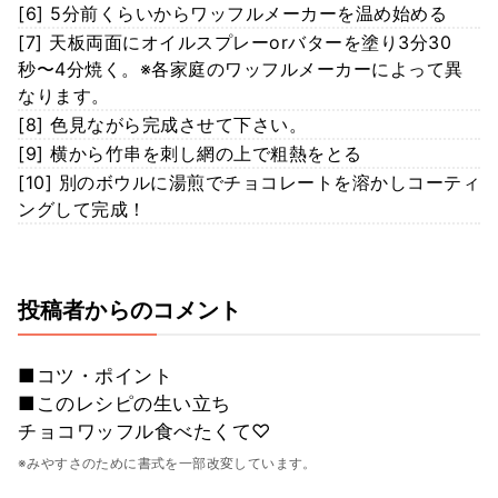
[6] 5分前くらいからワッフルメーカーを温め始める
[7] 天板両面にオイルスプレーorバターを塗り3分30
秒〜4分焼く。※各家庭のワッフルメーカーによって異
なります。
[8] 色見ながら完成させて下さい。
[9] 横から竹串を刺し網の上で粗熱をとる
[10] 別のボウルに湯煎でチョコレートを溶かしコーティ
ングして完成！
投稿者からのコメント
■コツ・ポイント
■このレシピの生い立ち
チョコワッフル食べたくて♡
※みやすさのために書式を一部改変しています。