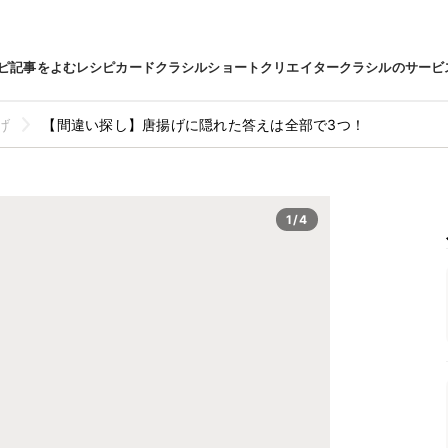
ピ
記事をよむ
レシピカード
クラシルショート
クリエイター
クラシルのサービ
げ
【間違い探し】唐揚げに隠れた答えは全部で3つ！
1/4