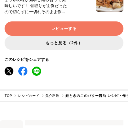
味しいです！ 骨取りが面倒だった
ので切らずに一切れそのまま作り
ましたが、意外と形が崩れないの
で楽でした。 ※食べるときには骨
レビューする
に注意です。 玉ねぎ(1/2)とエリン
ギ(１本)を足したので、しょうゆ
を小さじ2.5ほどに変更しました。
もっと見る（2件）
バターはそのままの量で充分でし
た。
このレシピをシェアする
TOP
レシピカード
魚介料理
鮭ときのこのバター醤油 レシピ・作