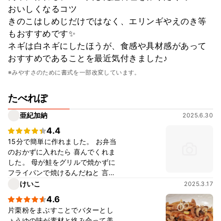
おいしくなるコツ
きのこはしめじだけではなく、エリンギやえのき等
もおすすめです✨
ネギは白ネギにしたほうが、食感や具材感があって
おすすめであることを最近気付きました♪
※みやすさのために書式を一部改変しています。
たべれぽ
亜紀加納
2025.6.30
4.4
15分で簡単に作れました。 お弁当
のおかずに入れたら 喜んでくれま
した。 母が鮭をグリルで焼かずに
フライパンで焼けるんだねと 言っ
てました。
けいこ
2025.3.17
4.6
片栗粉をまぶすことでバターとし
ょうゆの味が素材と絡み合って美