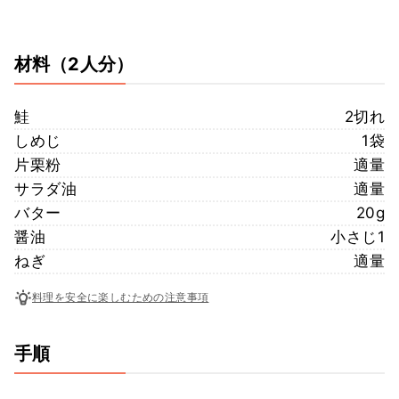
材料
（2人分）
鮭
2切れ
しめじ
1袋
片栗粉
適量
サラダ油
適量
バター
20g
醤油
小さじ1
ねぎ
適量
料理を安全に楽しむための注意事項
手順