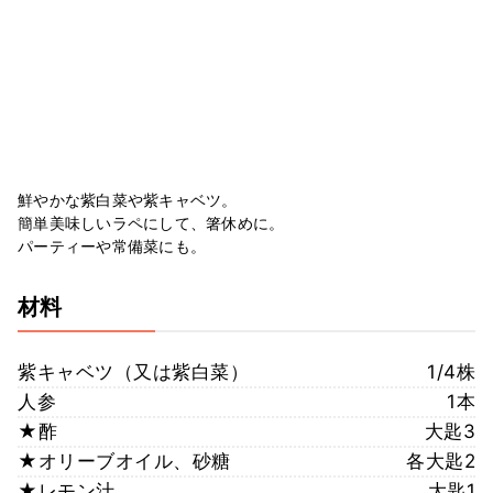
鮮やかな紫白菜や紫キャベツ。
簡単美味しいラペにして、箸休めに。
パーティーや常備菜にも。
材料
紫キャベツ（又は紫白菜）
1/4株
人参
1本
★酢
大匙3
★オリーブオイル、砂糖
各大匙2
★レモン汁
大匙1