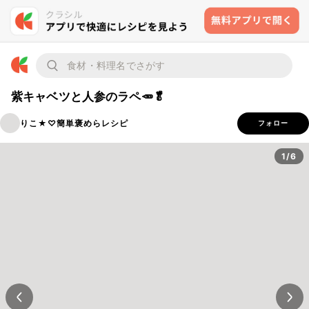
紫キャベツと人参のラペ🥕🥬
りこ★♡簡単褒めらレシピ
フォロー
1/6