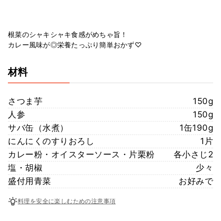
根菜のシャキシャキ食感がめちゃ旨！
カレー風味が◎栄養たっぷり簡単おかず♡
材料
さつま芋
150g
人参
150g
サバ缶（水煮）
1缶190g
にんにくのすりおろし
1片
カレー粉・オイスターソース・片栗粉
各小さじ2
塩・胡椒
少々
盛付用青菜
お好みで
料理を安全に楽しむための注意事項