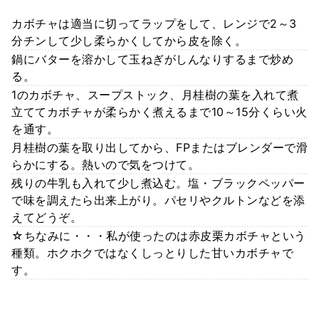
カボチャは適当に切ってラップをして、レンジで2～3
分チンして少し柔らかくしてから皮を除く。
鍋にバターを溶かして玉ねぎがしんなりするまで炒め
る。
1のカボチャ、スープストック、月桂樹の葉を入れて煮
立ててカボチャが柔らかく煮えるまで10～15分くらい火
を通す。
月桂樹の葉を取り出してから、FPまたはブレンダーで滑
らかにする。熱いので気をつけて。
残りの牛乳も入れて少し煮込む。塩・ブラックペッパー
で味を調えたら出来上がり。パセリやクルトンなどを添
えてどうぞ。
☆ちなみに・・・私が使ったのは赤皮栗カボチャという
種類。ホクホクではなくしっとりした甘いカボチャで
す。