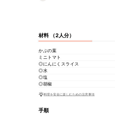
材料
（2人分）
かぶの葉
ミニトマト
◎にんにくスライス
◎水
◎塩
◎胡椒
料理を安全に楽しむための注意事項
手順