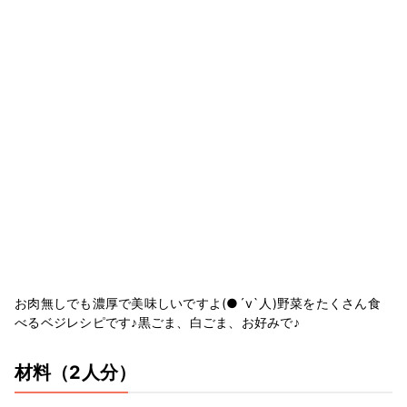
お肉無しでも濃厚で美味しいですよ(●´v`人)野菜をたくさん食
べるベジレシピです♪黒ごま、白ごま、お好みで♪
材料
（2人分）