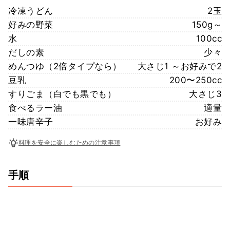
冷凍うどん
2玉
好みの野菜
150g～
水
100cc
だしの素
少々
めんつゆ（2倍タイプなら）
大さじ1 ～お好みで2
豆乳
200〜250cc
すりごま（白でも黒でも）
大さじ3
食べるラー油
適量
一味唐辛子
お好み
料理を安全に楽しむための注意事項
手順