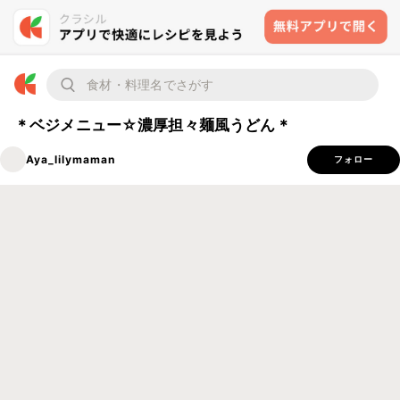
＊ベジメニュー☆濃厚担々麺風うどん＊
Aya_lilymaman
フォロー