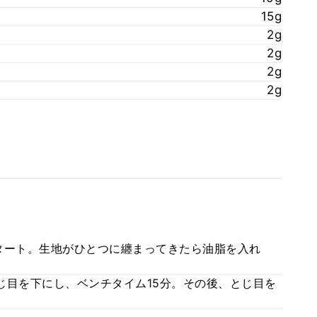
15g
2g
2g
2g
2g
タート。生地がひとつに纏まってきたら油脂を入れ
。
じ目を下にし、ベンチタイム15分。その後、とじ目を