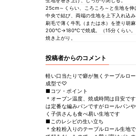
生地を巻き上げ、しっかり閉じる。
25cm～くらい、ころころ～と生地を伸
中央で結び、両端の生地を上下入れ込み
刷毛で薄く牛乳（または水）を塗り胡麻
200℃→180℃で焼成。（15分くらい
焼き上がり。
投稿者からのコメント
軽い口当たりで癖が無くテーブルロー
成型で♡
■コツ・ポイント
＊オーブン温度、焼成時間は目安です
は定番な編みパンですがロールパンや
く子供さんも食べ易い生地です
■このレシピの生い立ち
＊全粒粉入りのテーブルロール生地で