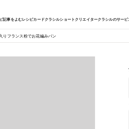
ピ
記事をよむ
レシピカード
クラシルショート
クリエイター
クラシルのサービ
入りフランス粉でお花編みパン