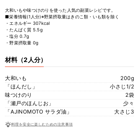
大和いもや味つけのりを使った人気の副菜レシピです。
■栄養情報(1人分)※野菜摂取量はきのこ類・いも類を除く
・エネルギー 307kcal
・たんぱく質 5.5g
・塩分 0.7g
・野菜摂取量 0g
材料
（2人分）
大和いも
200g
「ほんだし」
小さじ1/2
味つけのり
2袋
「瀬戸のほんじお」
少々
「AJINOMOTO サラダ油」
大さじ3
料理を安全に楽しむための注意事項