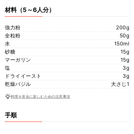
材料
（5～6人分）
強力粉
200g
全粒粉
50g
水
150ml
砂糖
15g
マーガリン
15g
塩
3g
ドライイースト
3g
乾燥バジル
大さじ1
料理を安全に楽しむための注意事項
手順