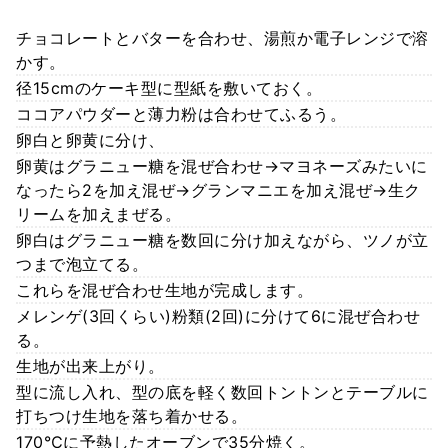
チョコレートとバターを合わせ、湯煎か電子レンジで溶
かす。
径15cmのケーキ型に型紙を敷いておく。
ココアパウダーと薄力粉は合わせてふるう。
卵白と卵黄に分け、
卵黄はグラニュー糖を混ぜ合わせ→マヨネーズみたいに
なったら2を加え混ぜ→グランマニエを加え混ぜ→生ク
リームを加えまぜる。
卵白はグラニュー糖を数回に分け加えながら、ツノが立
つまで泡立てる。
これらを混ぜ合わせ生地が完成します。
メレンゲ(3回くらい)粉類(2回)に分けて6に混ぜ合わせ
る。
生地が出来上がり。
型に流し入れ、型の底を軽く数回トントンとテーブルに
打ちつけ生地を落ち着かせる。
170℃に予熱したオーブンで35分焼く。