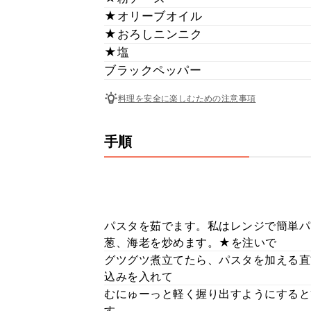
★オリーブオイル
★おろしニンニク
★塩
ブラックペッパー
料理を安全に楽しむための注意事項
手順
パスタを茹でます。私はレンジで簡単パ
葱、海老を炒めます。★を注いで
グツグツ煮立てたら、パスタを加える直
込みを入れて
むにゅーっと軽く握り出すようにすると簡
す。