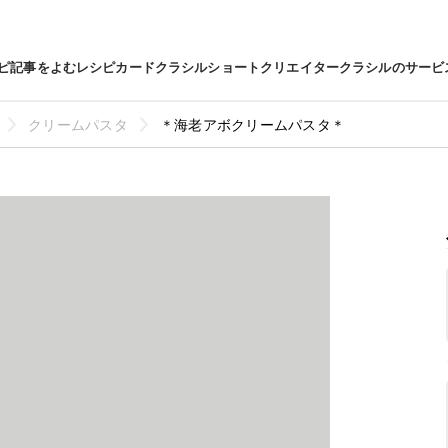
ピ
記事をよむ
レシピカード
クラシルショート
クリエイター
クラシルのサービ
クリームパスタ
＊海老アボクリームパスタ＊