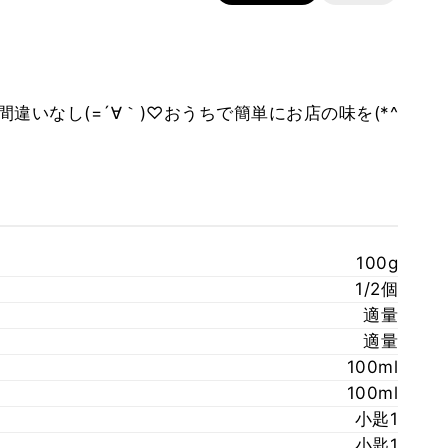
違いなし(=´∀｀)♡おうちで簡単にお店の味を(*^
100g
1/2個
適量
適量
100ml
100ml
小匙1
小匙1