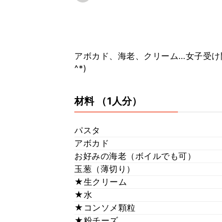
アボカド、海老、クリーム…女子受け間
^*)
材料
（1人分）
パスタ
アボカド
お好みの海老（ボイルでも可）
玉葱（薄切り）
★生クリーム
★水
★コンソメ顆粒
★粉チーズ