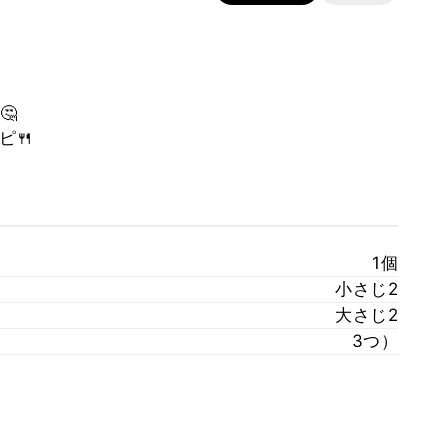
🤔
ピ🍴
1個
小さじ2
大さじ2
3つ）