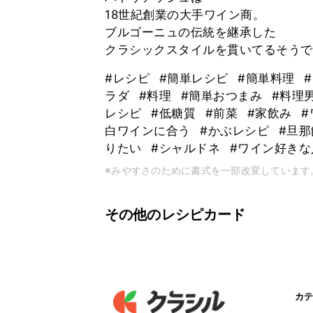
18世紀創業の大手ワイン商。
ブルゴーニュの伝統を継承した
クラシックスタイルを貫いてるそうで
#レシピ
#簡単レシピ
#簡単料理
ラダ
#料理
#簡単おつまみ
#料理
レシピ
#低糖質
#前菜
#家飲み
白ワインに合う
#かぶレシピ
#旦
りたい
#シャルドネ
#ワイン好き
※みやすさのために書式を一部改変しています
その他のレシピカード
カテ