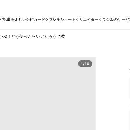
ピ
記事をよむ
レシピカード
クラシルショート
クリエイター
クラシルのサービ
かぶ！どう使ったらいいだろう？🤔
1/10