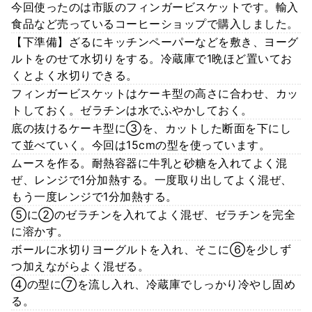
今回使ったのは市販のフィンガービスケットです。輸入
食品など売っているコーヒーショップで購入しました。
【下準備】ざるにキッチンペーパーなどを敷き、ヨーグ
ルトをのせて水切りをする。冷蔵庫で1晩ほど置いてお
くとよく水切りできる。
フィンガービスケットはケーキ型の高さに合わせ、カッ
トしておく。ゼラチンは水でふやかしておく。
底の抜けるケーキ型に③を、カットした断面を下にし
て並べていく。今回は15cmの型を使っています。
ムースを作る。耐熱容器に牛乳と砂糖を入れてよく混
ぜ、レンジで1分加熱する。一度取り出してよく混ぜ、
もう一度レンジで1分加熱する。
⑤に②のゼラチンを入れてよく混ぜ、ゼラチンを完全
に溶かす。
ボールに水切りヨーグルトを入れ、そこに⑥を少しず
つ加えながらよく混ぜる。
④の型に⑦を流し入れ、冷蔵庫でしっかり冷やし固め
る。