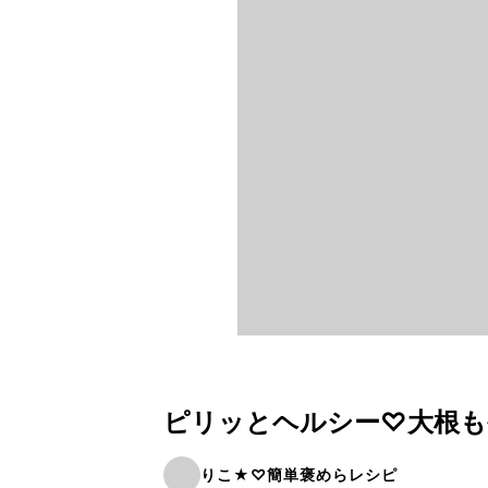
ピリッとヘルシー♡大根も
りこ★♡簡単褒めらレシピ