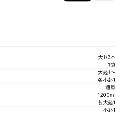
大1/2本
1袋
大匙1〜
各小匙1
適量
1200ml
各大匙1
小匙1