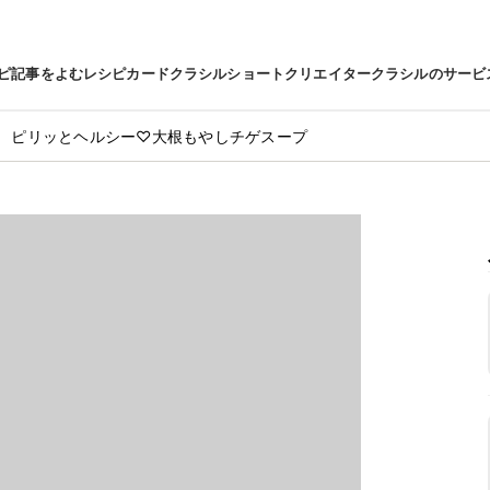
ピ
記事をよむ
レシピカード
クラシルショート
クリエイター
クラシルのサービ
ピリッとヘルシー♡大根もやしチゲスープ