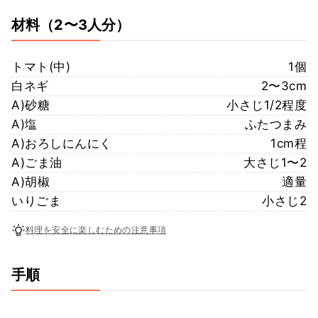
材料
（2〜3人分）
トマト(中)
1個
白ネギ
2〜3cm
A)砂糖
小さじ1/2程度
A)塩
ふたつまみ
A)おろしにんにく
1cm程
A)ごま油
大さじ1〜2
A)胡椒
適量
いりごま
小さじ2
料理を安全に楽しむための注意事項
手順