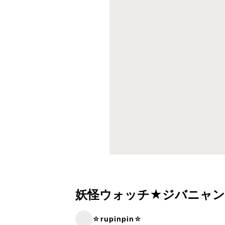
妖怪ウォッチ★ジバニャン
☆rupinpin☆