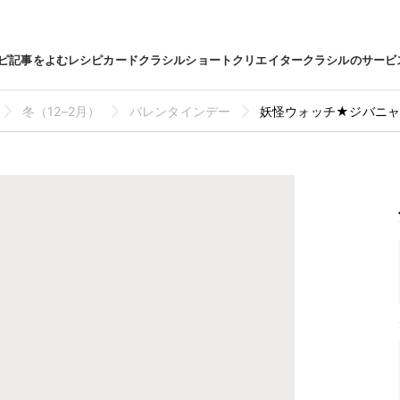
ピ
記事をよむ
レシピカード
クラシルショート
クリエイター
クラシルのサービ
冬（12–2月）
バレンタインデー
妖怪ウォッチ★ジバニャ