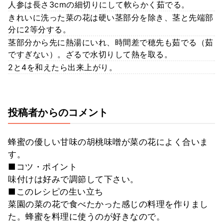
人参は長さ3cmの細切りにして軟らかく茹でる。
きれいに洗った菜の花は硬い茎部分を除き、茎と先端部
分に2等分する。
茎部分から先に熱湯にいれ、時間差で穂先も茹でる（茹
ですぎない）。ざるで水切りして熱を取る。
2と4を和えたら出来上がり。
投稿者からのコメント
蜂蜜の優しい甘味の胡桃味噌が菜の花によく合いま
す。
■コツ・ポイント
味付けは好みで調節して下さい。
■このレシピの生い立ち
菜園の菜の花で食べたかった感じの料理を作りまし
た。蜂蜜を料理に使うのが好きなので。