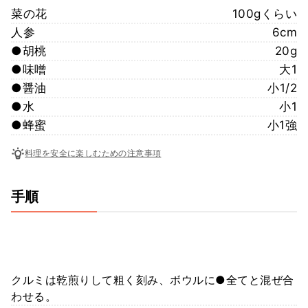
菜の花
100gくらい
人参
6cm
●胡桃
20g
●味噌
大1
●醤油
小1/2
●水
小1
●蜂蜜
小1強
料理を安全に楽しむための注意事項
手順
クルミは乾煎りして粗く刻み、ボウルに●全てと混ぜ合
わせる。