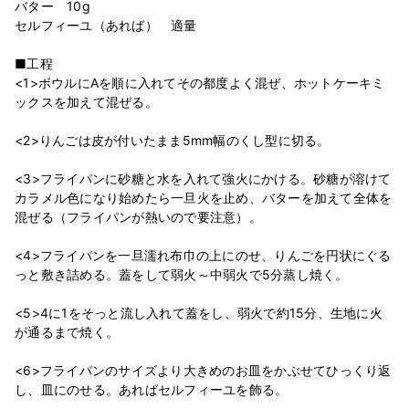
バター 10g
セルフィーユ（あれば） 適量
■工程
<1>ボウルにAを順に入れてその都度よく混ぜ、ホットケーキミ
ックスを加えて混ぜる。
<2>りんごは皮が付いたまま5mm幅のくし型に切る。
<3>フライパンに砂糖と水を入れて強火にかける。砂糖が溶けて
カラメル色になり始めたら一旦火を止め、バターを加えて全体を
混ぜる（フライパンが熱いので要注意）。
<4>フライパンを一旦濡れ布巾の上にのせ、りんごを円状にぐる
っと敷き詰める。蓋をして弱火～中弱火で5分蒸し焼く。
<5>4に1をそっと流し入れて蓋をし、弱火で約15分、生地に火
が通るまで焼く。
<6>フライパンのサイズより大きめのお皿をかぶせてひっくり返
し、皿にのせる。あればセルフィーユを飾る。