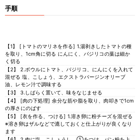
手順
【1】 [トマトのマリネを作る] 1.湯剥きしたトマトの種
を取り、1cm角に切る にんにく、バジリコの葉は細か
く切る
【2】 2.ボウルにトマト、バジリコ、にんにくを入れて
混ぜる 塩、こしょう、エクストラバージンオリーブ
油、レモン汁で調味する
【3】 3.しばらく置いて、味をなじませる
【4】 [肉の下処理] 余分な筋や脂を取り、肉叩きで1cm
の厚さにのばす
【5】 [衣を作る、つける] 1.溶き卵に粉チーズを混ぜる
※溶き卵はザルなどで漉しておくと仕上がりが良くなり
ます
【6】 2.肉に塩、こしょうし、①をつけ、パン粉を上