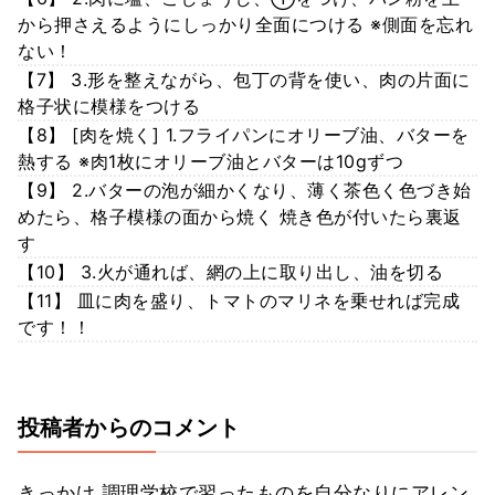
から押さえるようにしっかり全面につける ※側面を忘れ
ない！
【7】 3.形を整えながら、包丁の背を使い、肉の片面に
格子状に模様をつける
【8】 [肉を焼く] 1.フライパンにオリーブ油、バターを
熱する ※肉1枚にオリーブ油とバターは10gずつ
【9】 2.バターの泡が細かくなり、薄く茶色く色づき始
めたら、格子模様の面から焼く 焼き色が付いたら裏返
す
【10】 3.火が通れば、網の上に取り出し、油を切る
【11】 皿に肉を盛り、トマトのマリネを乗せれば完成
です！！
投稿者からのコメント
きっかけ 調理学校で習ったものを自分なりにアレン