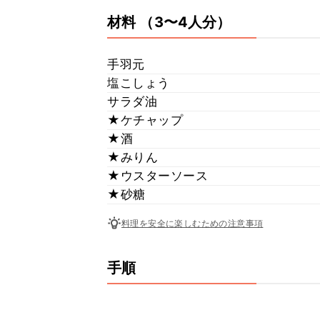
材料
（3〜4人分）
手羽元
塩こしょう
サラダ油
★ケチャップ
★酒
★みりん
★ウスターソース
★砂糖
料理を安全に楽しむための注意事項
手順