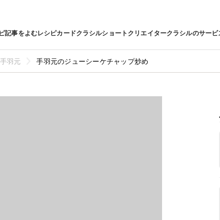
ピ
記事をよむ
レシピカード
クラシルショート
クリエイター
クラシルのサービ
手羽元
手羽元のジューシーケチャップ炒め