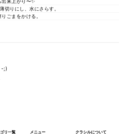
ら出来上がり〜✨
薄切りにし、水にさらす。
擦りごまをかける。
;)
。
ゴリ一覧
メニュー
クラシルについて