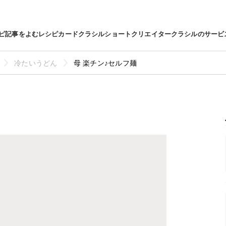
ピ
記事をよむ
レシピカード
クラシルショート
クリエイター
クラシルのサービ
冷たいうどん
母 楽チン♪セルフ麺