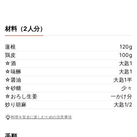
材料
（2人分）
蓮根
120g
鶏皮
100g
☆酒
大匙1
☆味醂
大匙1
☆醤油
大匙1半
☆砂糖
少々
☆おろし生姜
一かけ分
炒り胡麻
大匙1/2
料理を安全に楽しむための注意事項
手順