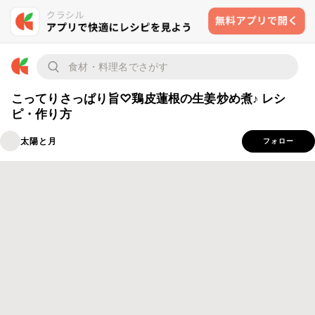
こってりさっぱり旨♡鶏皮蓮根の生姜炒め煮♪ レシ
ピ・作り方
太陽と月
フォロー