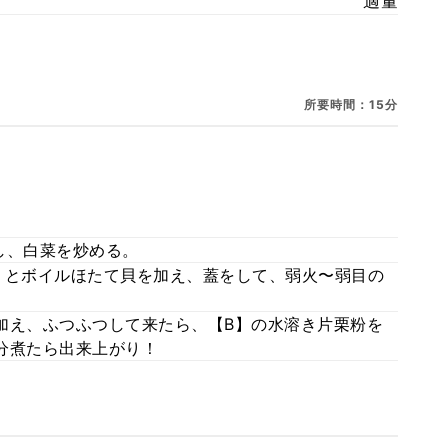
適量
所要時間：15分
し、白菜を炒める。
】とボイルほたて貝を加え、蓋をして、弱火〜弱目の
加え、ふつふつして来たら、【B】の水溶き片栗粉を
分煮たら出来上がり！