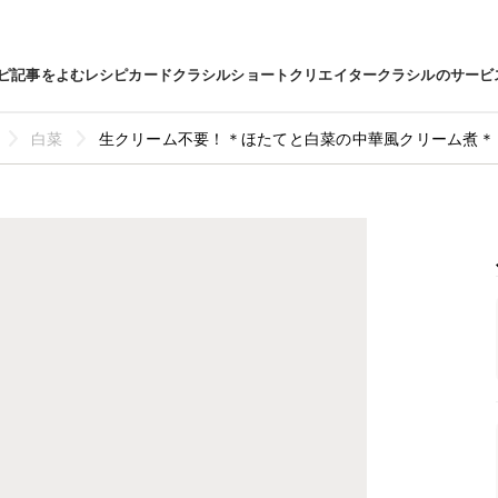
ピ
記事をよむ
レシピカード
クラシルショート
クリエイター
クラシルのサービ
白菜
生クリーム不要！＊ほたてと白菜の中華風クリーム煮＊