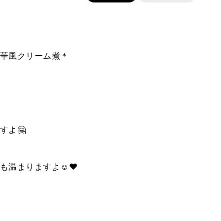
華風クリーム煮＊
すよ🤗
温まりますよ☺️❤️