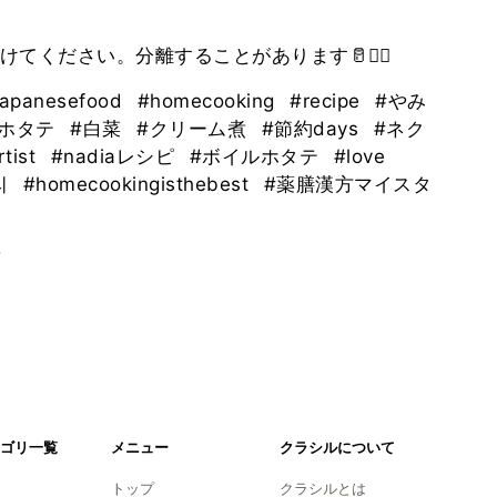
japanesefood
#homecooking
#recipe
#やみ
#ホタテ
#白菜
#クリーム煮
#節約days
#ネク
rtist
#nadiaレシピ
#ボイルホタテ
#love
리
#homecookingisthebest
#薬膳漢方マイスタ
。
ゴリ一覧
メニュー
クラシルについて
トップ
クラシルとは