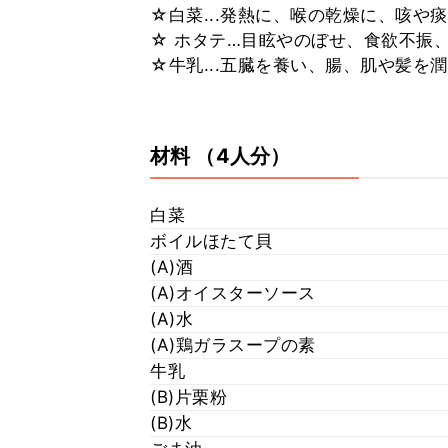
☆白菜...発熱に、喉の乾燥に、咳や
☆ ホタテ…目眩やのぼせ、食欲不振
☆牛乳...五臓を養い、腸、肌や髪を
材料
（4人分）
白菜
ボイルほたて貝
(A)酒
(A)オイスターソース
(A)水
(A)鶏ガラスープの素
牛乳
(B)片栗粉
(B)水