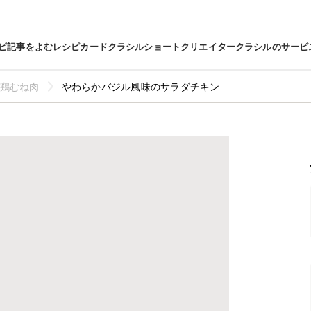
ピ
記事をよむ
レシピカード
クラシルショート
クリエイター
クラシルのサービ
鶏むね肉
やわらかバジル風味のサラダチキン