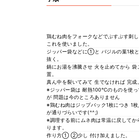
鶏むね肉をフォークなどでぷすぷす刺し
これを使いました。
ジッパー袋などに①と バジルの葉1枚と
抜く。
鍋にお湯を沸騰させ 火を止めてから 袋
置。
真ん中を裂いてみて 生でなければ 完成
※ジッパー袋は 耐熱100℃のものを使
が 問題は今のところありません
※鶏むね肉はジップバック1枚につき 1
が通りづらいです(^^;)
※調理する前にムネ肉は常温に戻してか
ります。
作り方① ②少し 付け加えました。