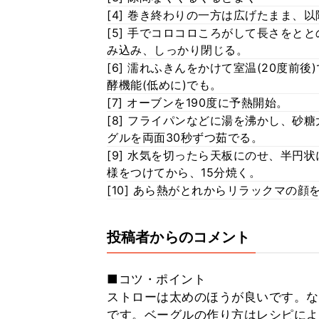
[4] 巻き終わりの一方は広げたまま、
[5] 手でコロコロころがして長さをとと
み込み、しっかり閉じる。
[6] 濡れふきんをかけて室温(20度前
酵機能(低めに)でも。
[7] オーブンを190度に予熱開始。
[8] フライパンなどに湯を沸かし、砂
グルを両面30秒ずつ茹でる。
[9] 水気を切ったら天板にのせ、半円
様をつけてから、15分焼く。
[10] あら熱がとれからリラックマの顔
投稿者からのコメント
■コツ・ポイント
ストローは太めのほうが良いです。な
です。ベーグルの作り方はレシピによ