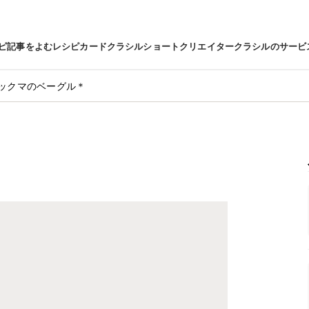
ピ
記事をよむ
レシピカード
クラシルショート
クリエイター
クラシルのサービ
ックマのベーグル＊