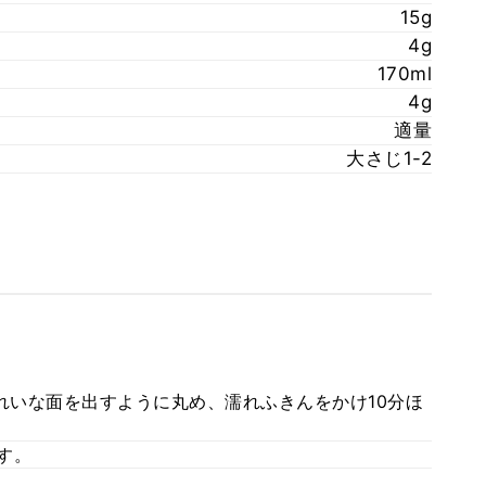
15g
4g
170ml
4g
適量
大さじ1-2
割きれいな面を出すように丸め、濡れふきんをかけ10分ほ
ばす。