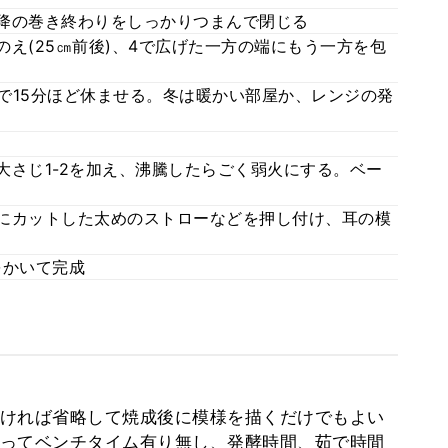
以降の巻き終わりをしっかりつまんで閉じる
のえ(25㎝前後)、4で広げた一方の端にもう一方を包
後)で15分ほど休ませる。冬は暖かい部屋か、レンジの発
糖大さじ1-2を加え、沸騰したらごく弱火にする。ベー
状にカットした太めのストローなどを押し付け、耳の模
をかいて完成
ければ省略して焼成後に模様を描くだけでもよい
ってベンチタイム有り無し、発酵時間、茹で時間