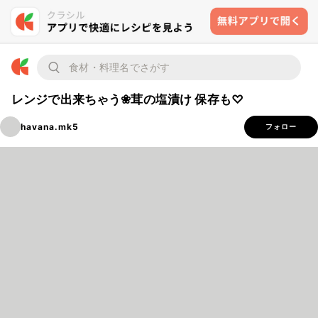
レンジで出来ちゃう❀茸の塩漬け 保存も♡
havana.mk5
フォロー