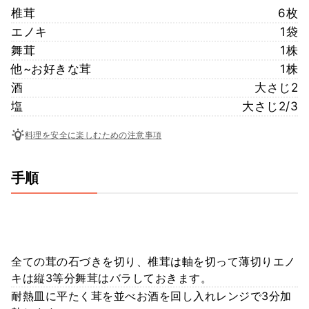
椎茸
6枚
エノキ
1袋
舞茸
1株
他~お好きな茸
1株
酒
大さじ2
塩
大さじ2/3
料理を安全に楽しむための注意事項
手順
全ての茸の石づきを切り、椎茸は軸を切って薄切りエノ
キは縦3等分舞茸はバラしておきます。
耐熱皿に平たく茸を並べお酒を回し入れレンジで3分加