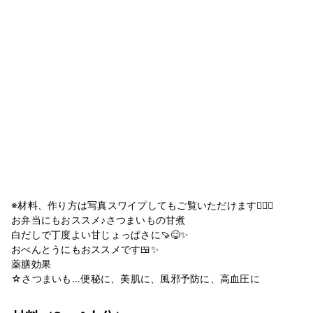
※材料、作り方は写真スワイプしてもご覧いただけます🙆🏻‍♀️
お弁当にもおススメ♪さつまいもの甘煮
白だしで丁度よい甘じょっぱさに🍠😋✨
おべんとうにもおススメです🍱✨
薬膳効果
☆さつまいも...便秘に、美肌に、風邪予防に、高血圧に