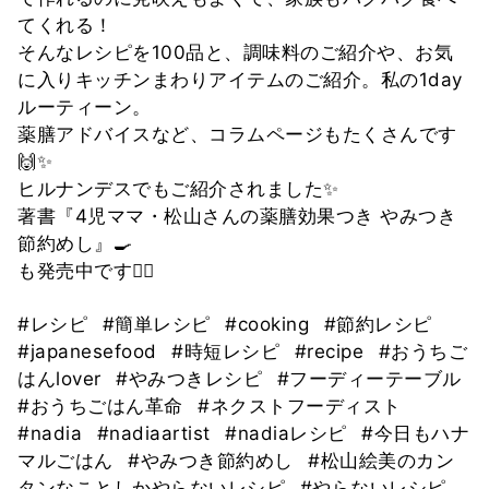
てくれる！
そんなレシピを100品と、調味料のご紹介や、お気
に入りキッチンまわりアイテムのご紹介。私の1day
ルーティーン。
薬膳アドバイスなど、コラムページもたくさんです
🙌✨
ヒルナンデスでもご紹介されました✨
著書『4児ママ・松山さんの薬膳効果つき やみつき
節約めし』🍳
も発売中です🙇‍♀️
#レシピ
#簡単レシピ
#cooking
#節約レシピ
#japanesefood
#時短レシピ
#recipe
#おうちご
はんlover
#やみつきレシピ
#フーディーテーブル
#おうちごはん革命
#ネクストフーディスト
#nadia
#nadiaartist
#nadiaレシピ
#今日もハナ
マルごはん
#やみつき節約めし
#松山絵美のカン
タンなことしかやらないレシピ
#やらないレシピ