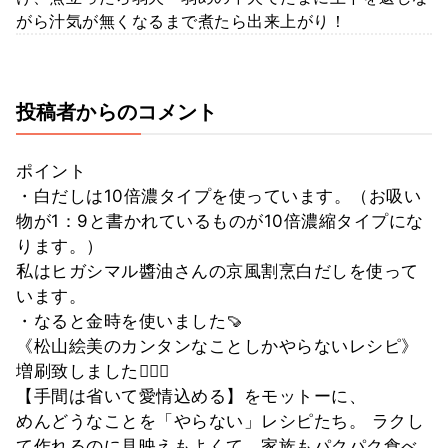
がら汁気が無くなるまで煮たら出来上がり！
投稿者からのコメント
ポイント
・白だしは10倍濃タイプを使っています。（お吸い
物が1：9と書かれているものが10倍濃縮タイプにな
ります。）
私はヒガシマル醬油さんの京風割烹白だしを使って
います。
・なると金時を使いました🍠
《松山絵美のカンタンなことしかやらないレシピ》
増刷致しました🙇‍♀️✨
【手間は省いて愛情込める】をモットーに、
めんどうなことを「やらない」レシピたち。 ラクし
て作れるのに見映えもよくて、家族もパクパク食べ