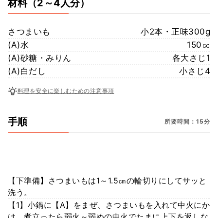
材料
（2～4人分）
さつまいも
小2本・正味300g
(A)水
150㏄
(A)砂糖・みりん
各大さじ1
(A)白だし
小さじ4
料理を安全に楽しむための注意事項
手順
所要時間：15分
【下準備】さつまいもは1～1.5㎝の輪切りにしてサッと
洗う。
【1】小鍋に【A】をまぜ、さつまいもを入れて中火にか
け、煮立ったら弱火～弱めの中火でたまに上下を返しな