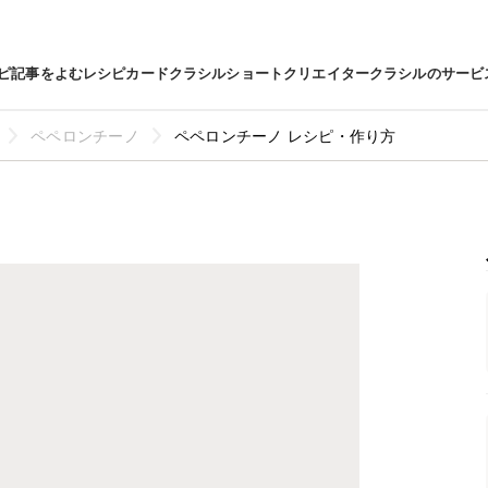
ピ
記事をよむ
レシピカード
クラシルショート
クリエイター
クラシルのサービ
ペペロンチーノ
ペペロンチーノ レシピ・作り方