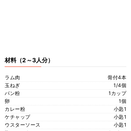
材料
（2～3人分）
ラム肉
骨付4本
玉ねぎ
1/4個
パン粉
1カップ
卵
1個
カレー粉
小匙1
ケチャップ
小匙1
ウスターソース
小匙1