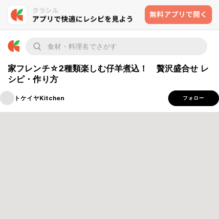
家フレンチ☆2種類楽しむ仔羊煮込！ 贅沢盛合せ レ
シピ・作り方
トケイヤKitchen
フォロー