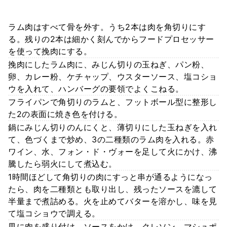
ラム肉はすべて骨を外す。うち2本は肉を角切りにす
る。残りの2本は細かく刻んでからフードプロセッサー
を使って挽肉にする。
挽肉にしたラム肉に、みじん切りの玉ねぎ、パン粉、
卵、カレー粉、ケチャップ、ウスターソース、塩コショ
ウを入れて、ハンバーグの要領でよくこねる。
フライパンで角切りのラムと、フットボール型に整形し
た2の表面に焼き色を付ける。
鍋にみじん切りのんにくと、薄切りにした玉ねぎを入れ
て、色づくまで炒め、3の二種類のラム肉を入れる。赤
ワイン、水、フォン・ド・ヴォーを足して火にかけ、沸
騰したら弱火にして煮込む。
1時間ほどして角切りの肉にすっと串が通るようになっ
たら、肉を二種類とも取り出し、残ったソースを漉して
半量まで煮詰める。火を止めてバターを溶かし、味を見
て塩コショウで調える。
皿に肉を盛り付け、ソースをかけ、クレソン、マシュポ