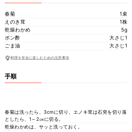
春菊
1束
えのき茸
1株
乾燥わかめ
5g
ポン酢
大さじ1
ごま油
大さじ1
料理を安全に楽しむための注意事項
手順
春菊は洗ったら、3cmに切り、エノキ茸は石突を切り落
としたら、1～2㎝に切る。
乾燥わかめは、サッと洗っておく。