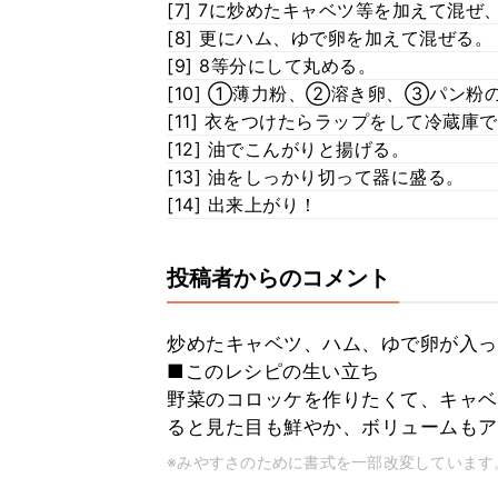
[7] 7に炒めたキャベツ等を加えて混
[8] 更にハム、ゆで卵を加えて混ぜる。
[9] 8等分にして丸める。
[10] ①薄力粉、②溶き卵、③パン粉
[11] 衣をつけたらラップをして冷蔵庫
[12] 油でこんがりと揚げる。
[13] 油をしっかり切って器に盛る。
[14] 出来上がり！
投稿者からのコメント
炒めたキャベツ、ハム、ゆで卵が入っ
■このレシピの生い立ち
野菜のコロッケを作りたくて、キャベ
ると見た目も鮮やか、ボリュームもア
※みやすさのために書式を一部改変しています