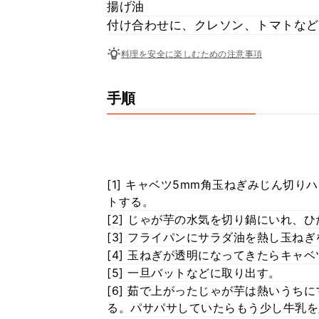
揚げ油
付け合わせに、クレソン、トマトなど
料理を安全に楽しむための注意事項
手順
[1] キャベツ5mm角玉ねぎみじん切り
トする。
[2] じゃが芋の水気を切り鍋にいれ、
[3] フライパンにサラダ油を熱し玉ね
[4] 玉ねぎが透明になってきたらキャ
[5] 一旦バットなどに取り出す。
[6] 茹で上がったじゃが芋は熱いうち
る。パサパサしていたらもう少し牛乳を