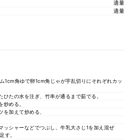
適量
適量
ハム1cm角ゆで卵1cm角じゃが芋乱切りにそれぞれカッ
ひたひたの水を注ぎ、竹串が通るまで茹でる。
ぎを炒める。
ベツを加えて炒める、
にマッシャーなどでつぶし、牛乳大さじ1を加え混ぜ
足す。