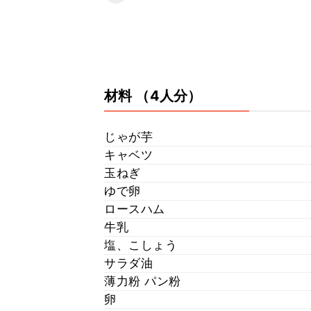
材料
（4人分）
じゃが芋
キャベツ
玉ねぎ
ゆで卵
ロースハム
牛乳
塩、こしょう
サラダ油
薄力粉 パン粉
卵