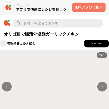
オリゴ糖で腸活♡塩麹ガーリックチキン
管理栄養士ゆきぼむ
フォロー
1/6