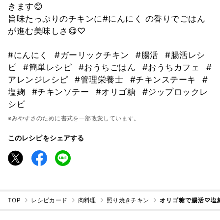
きます😊
旨味たっぷりのチキンに#にんにく の香りでごはん
が進む美味しさ😋♡
#にんにく
#ガーリックチキン
#腸活
#腸活レシ
ピ
#簡単レシピ
#おうちごはん
#おうちカフェ
#
アレンジレシピ
#管理栄養士
#チキンステーキ
#
塩麹
#チキンソテー
#オリゴ糖
#ジップロックレ
シピ
※みやすさのために書式を一部改変しています。
このレシピをシェアする
TOP
レシピカード
肉料理
照り焼きチキン
オリゴ糖で腸活♡塩