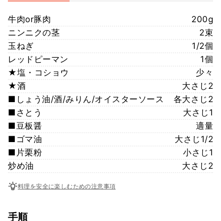
牛肉or豚肉
200g
ニンニクの茎
2束
玉ねぎ
1/2個
レッドピーマン
1個
★塩・コショウ
少々
★酒
大さじ2
■しょう油/酒/みりん/オイスターソース
各大さじ2
■さとう
大さじ1
■豆板醤
適量
■ゴマ油
大さじ1/2
■片栗粉
小さじ1
炒め油
大さじ2
料理を安全に楽しむための注意事項
手順